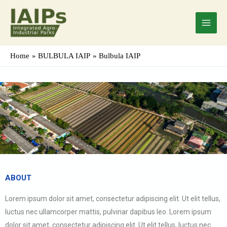
Skip
Main
to
Menu
content
Home
BULBULA IAIP
Bulbula IAIP
ABOUT
Lorem ipsum dolor sit amet, consectetur adipiscing elit. Ut elit tellus,
luctus nec ullamcorper mattis, pulvinar dapibus leo. Lorem ipsum
dolor sit amet, consectetur adipiscing elit. Ut elit tellus, luctus nec